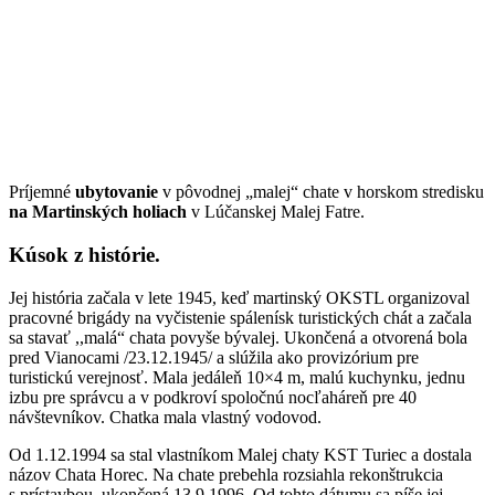
Príjemné
ubytovanie
v pôvodnej „malej“ chate v horskom stredisku
na Martinských holiach
v Lúčanskej Malej Fatre.
Kúsok z histórie.
Jej história začala v lete 1945, keď martinský OKSTL organizoval
pracovné brigády na vyčistenie spálenísk turistických chát a začala
sa stavať ,,malá“ chata povyše bývalej. Ukončená a otvorená bola
pred Vianocami /23.12.1945/ a slúžila ako provizórium pre
turistickú verejnosť. Mala jedáleň 10×4 m, malú kuchynku, jednu
izbu pre správcu a v podkroví spoločnú nocľaháreň pre 40
návštevníkov. Chatka mala vlastný vodovod.
Od 1.12.1994 sa stal vlastníkom Malej chaty KST Turiec a dostala
názov Chata Horec. Na chate prebehla rozsiahla rekonštrukcia
s prístavbou, ukončená 13.9.1996. Od tohto dátumu sa píše jej