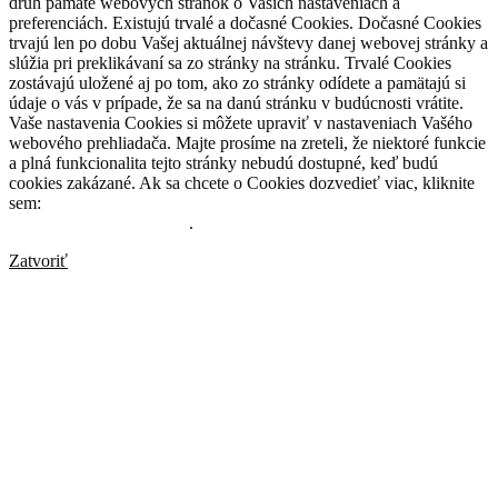
druh pamäte webových stránok o Vašich nastaveniach a
preferenciách. Existujú trvalé a dočasné Cookies. Dočasné Cookies
trvajú len po dobu Vašej aktuálnej návštevy danej webovej stránky a
slúžia pri preklikávaní sa zo stránky na stránku. Trvalé Cookies
zostávajú uložené aj po tom, ako zo stránky odídete a pamätajú si
údaje o vás v prípade, že sa na danú stránku v budúcnosti vrátite.
Vaše nastavenia Cookies si môžete upraviť v nastaveniach Vašého
webového prehliadača. Majte prosíme na zreteli, že niektoré funkcie
a plná funkcionalita tejto stránky nebudú dostupné, keď budú
cookies zakázané. Ak sa chcete o Cookies dozvedieť viac, kliknite
sem:
www.allaboutcookies.org
.
Zatvoriť