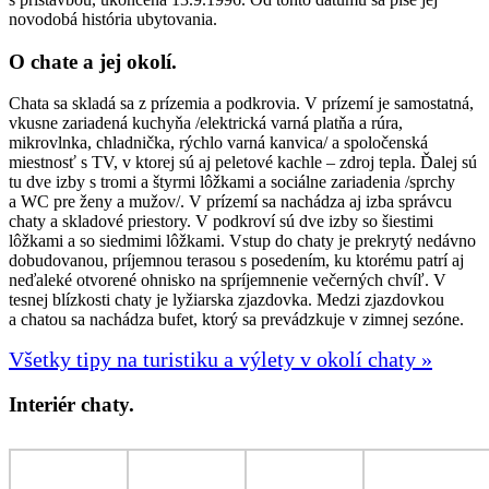
novodobá história ubytovania.
O chate a jej okolí.
Chata sa skladá sa z prízemia a podkrovia. V prízemí je samostatná,
vkusne zariadená kuchyňa /elektrická varná platňa a rúra,
mikrovlnka, chladnička, rýchlo varná kanvica/ a spoločenská
miestnosť s TV, v ktorej sú aj peletové kachle – zdroj tepla. Ďalej sú
tu dve izby s tromi a štyrmi lôžkami a sociálne zariadenia /sprchy
a WC pre ženy a mužov/. V prízemí sa nachádza aj izba správcu
chaty a skladové priestory. V podkroví sú dve izby so šiestimi
lôžkami a so siedmimi lôžkami. Vstup do chaty je prekrytý nedávno
dobudovanou, príjemnou terasou s posedením, ku ktorému patrí aj
neďaleké otvorené ohnisko na spríjemnenie večerných chvíľ. V
tesnej blízkosti chaty je lyžiarska zjazdovka. Medzi zjazdovkou
a chatou sa nachádza bufet, ktorý sa prevádzkuje v zimnej sezóne.
Všetky tipy na turistiku a výlety v okolí chaty »
Interiér chaty.